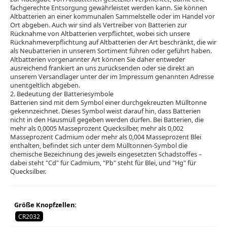
fachgerechte Entsorgung gewährleistet werden kann. Sie können
Altbatterien an einer kommunalen Sammelstelle oder im Handel vor
Ort abgeben. Auch wir sind als Vertreiber von Batterien zur
Rücknahme von Altbatterien verpflichtet, wobei sich unsere
Rücknahmeverpflichtung auf Altbatterien der Art beschränkt, die wir
als Neubatterien in unserem Sortiment führen oder geführt haben.
Altbatterien vorgenannter Art können Sie daher entweder
ausreichend frankiert an uns zurücksenden oder sie direkt an
unserem Versandlager unter der im Impressum genannten Adresse
unentgeltlich abgeben.
2. Bedeutung der Batteriesymbole
Batterien sind mit dem Symbol einer durchgekreuzten Mülltonne
gekennzeichnet. Dieses Symbol weist darauf hin, dass Batterien
nicht in den Hausmüll gegeben werden dürfen. Bei Batterien, die
mehr als 0,0005 Masseprozent Quecksilber, mehr als 0,002
Masseprozent Cadmium oder mehr als 0,004 Masseprozent Blei
enthalten, befindet sich unter dem Mülltonnen-Symbol die
chemische Bezeichnung des jeweils eingesetzten Schadstoffes –
dabei steht "Cd" für Cadmium, "Pb" steht für Blei, und "Hg" für
Quecksilber.
Größe Knopfzellen:
CR2032