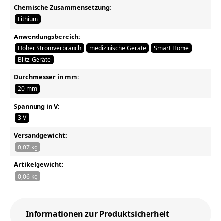
Chemische Zusammensetzung:
Lithium
Anwendungsbereich:
Hoher Stromverbrauch
medizinische Geräte
Smart Home
Blitz-Geräte
Durchmesser in mm:
20 mm
Spannung in V:
3 V
Versandgewicht:
0,07 kg
Artikelgewicht:
0,06 kg
Informationen zur Produktsicherheit