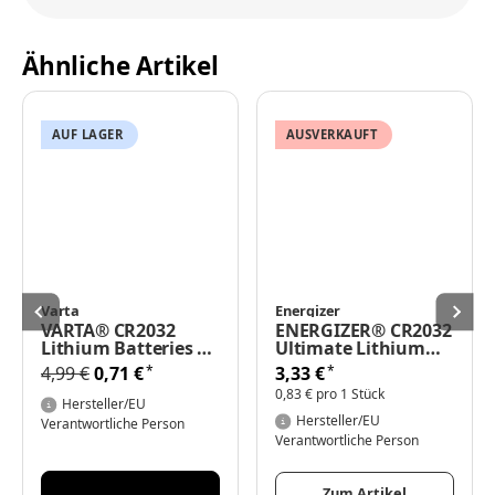
Ähnliche Artikel
AUF LAGER
AUSVERKAUFT
Varta
Energizer
VARTA® CR2032
ENERGIZER® CR2032
Lithium Batteries 3V
Ultimate Lithium
1er Blister
Batteries 3V 4er
*
*
4,99 €
0,71 €
3,33 €
Blister
0,83 € pro 1 Stück
Hersteller/EU
Hersteller/EU
Verantwortliche Person
Verantwortliche Person
Zum Artikel