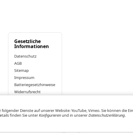
Gesetzliche
Informationen
Datenschutz
AGB
Sitemap
Impressum
Batteriegesetzhinweise
Widerrufsrecht
Vertrag
widerrufen
tz folgender Dienste auf unserer Website: YouTube, Vimeo. Sie können die Ei
etails finden Sie unter
Konfigurieren
und in unserer
Datenschutzerklärung
.
*
Alle Preise inkl. gesetzlicher USt., zzgl.
Versand