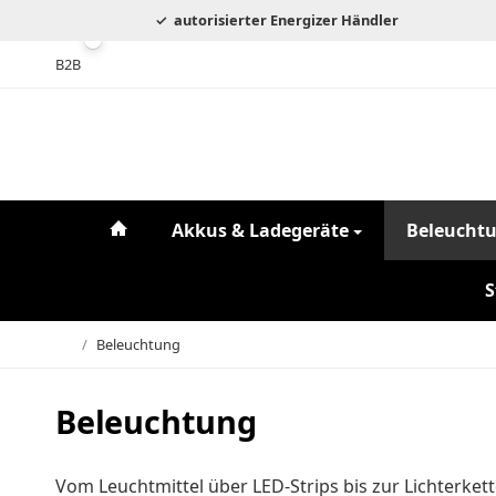
autorisierter Energizer Händler
B2B
#custom.linkHome#
Akkus & Ladegeräte
Beleucht
S
/
Beleuchtung
Startseite
Beleuchtung
Vom Leuchtmittel über LED-Strips bis zur Lichterkett