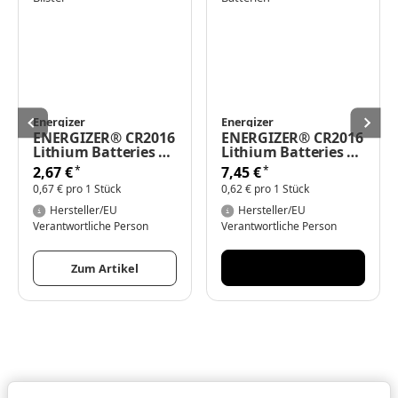
Energizer
Energizer
ENERGIZER® CR2016
ENERGIZER® CR2016
Lithium Batteries 3V
Lithium Batteries 3V
4er Blister
12 Batterien
*
*
2,67 €
7,45 €
0,67 € pro 1 Stück
0,62 € pro 1 Stück
Hersteller/EU
Hersteller/EU
Verantwortliche Person
Verantwortliche Person
Zum Artikel