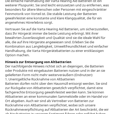
Die einfache Handhabung der Varta Hearing Aid Batterien ist ein
weiterer Pluspunkt. Sie sind leicht einzusetzen und zu entfernen, was
besonders für ältere Menschen oder Personen mit eingeschränkter
Feinmotorik von Vorteil ist. Die stabile Leistung der Batterien
gewährleistet eine konstante und klare Klangqualität, die für ein
angenehmes Hörerlebnis sorgt.
Vertrauen Sie auf die Varta Hearing Aid Batterien, um sicherzustellen,
dass Ihr Hörgerät immer die beste Leistung erbringt. Mit ihrer
bewährten Zuverlässigkeit und Qualität sind sie die ideale Wahl für
alle, die auf ihre Hörgeräte angewiesen sind. Erleben Sie die
Kombination aus Langlebigkeit, Umweltfreundlichkeit und einfacher
Handhabung, die Varta Hörgerätebatterien zu einer erstklassigen
Option machen.
Hinweis zur Entsorgung von Altbatterien
Der nachfolgende Hinweis richtet sich an diejenigen, die Batterien
oder Produkte mit eingebauten Batterien nutzen und in der an sie
gelieferten Form nicht mehr weiterveräußern (Endnutzer):
1. Unentgeltliche Rücknahme von Altbatterien
Batterien dürfen nicht über den Hausmüll entsorgt werden. Sie sind
zur Rückgabe von Altbatterien gesetzlich verpflichtet, damit eine
fachgerechte Entsorgung gewährleistet werden kann. Sie können
Altbatterien an einer kommunalen Sammelstelle oder im Handel vor
Ort abgeben. Auch wir sind als Vertreiber von Batterien zur
Rücknahme von Altbatterien verpflichtet, wobei sich unsere
Rücknahmeverpflichtung auf Altbatterien der Art beschränkt, die wir
als Neubatterien in unserem Sortiment führen oder geführt haben.