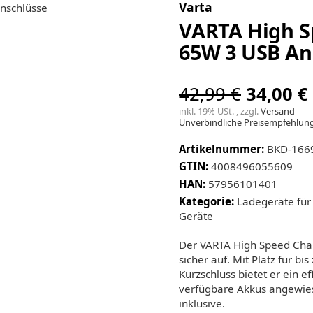
Varta
VARTA High S
65W 3 USB An
42,99 €
34,00 €
inkl. 19% USt. , zzgl.
Versand
Unverbindliche Preisempfehlung 
Artikelnummer:
BKD-166
GTIN:
4008496055609
HAN:
57956101401
Kategorie:
Ladegeräte für
Geräte
Der VARTA High Speed Char
sicher auf. Mit Platz für 
Kurzschluss bietet er ein ef
verfügbare Akkus angewies
inklusive.