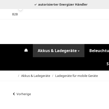
autorisierter Energizer Händler
B2B
#custom.linkHome#
Akkus & Ladegeräte
Beleucht
S
/
Akkus & Ladegeräte
/
Ladegeräte für mobile Geräte
Startseite
Vorherige