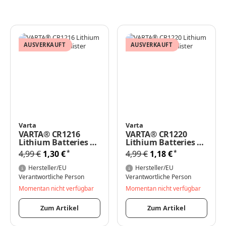
AUSVERKAUFT
AUSVERKAUFT
Varta
Varta
VARTA® CR1216
VARTA® CR1220
Lithium Batteries 3V
Lithium Batteries 3V
1er Blister
1er Blister
*
*
4,99 €
1,30 €
4,99 €
1,18 €
Hersteller/EU
Hersteller/EU
Verantwortliche Person
Verantwortliche Person
Momentan nicht verfügbar
Momentan nicht verfügbar
Zum Artikel
Zum Artikel