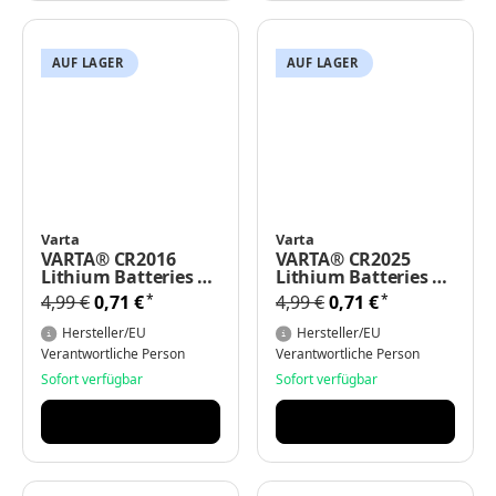
AUF LAGER
AUF LAGER
Varta
Varta
VARTA® CR2016
VARTA® CR2025
Lithium Batteries 3V
Lithium Batteries 3V
1er Blister
1er Blister
*
*
4,99 €
0,71 €
4,99 €
0,71 €
Hersteller/EU
Hersteller/EU
Verantwortliche Person
Verantwortliche Person
Sofort verfügbar
Sofort verfügbar