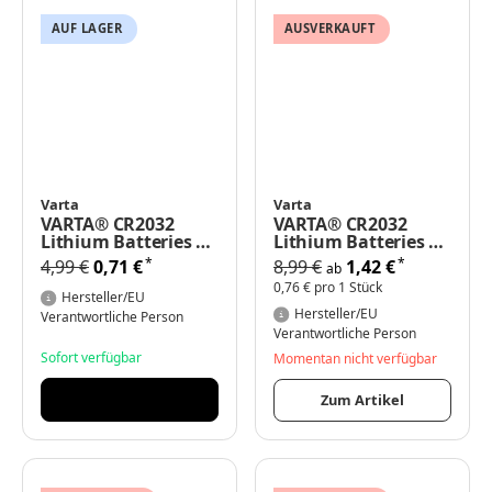
AUF LAGER
AUSVERKAUFT
Varta
Varta
VARTA® CR2032
VARTA® CR2032
Lithium Batteries 3V
Lithium Batteries 3V
1er Blister
2er Blister
*
*
4,99 €
0,71 €
8,99 €
1,42 €
ab
0,76 € pro 1 Stück
Hersteller/EU
Hersteller/EU
Verantwortliche Person
Verantwortliche Person
Sofort verfügbar
Momentan nicht verfügbar
Zum Artikel