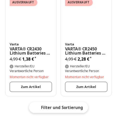
AUSVERKAUFT
AUSVERKAUFT
Varta
Varta
VARTA® CR2430
VARTA® CR2450
Lithium Batteries 3V
Lithium Batteries 3V
1er Blister
1er Blister
*
*
4,99 €
1,38 €
4,99 €
2,28 €
Hersteller/EU
Hersteller/EU
Verantwortliche Person
Verantwortliche Person
Momentan nicht verfügbar
Momentan nicht verfügbar
Zum Artikel
Zum Artikel
Filter und Sortierung