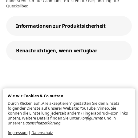
dabei steht "Cd" für Cadmium, "Pb" steht für Blei, und "Hg" für
Quecksilber.
Informationen zur Produktsicherheit
Benachrichtigen, wenn verfügbar
Wie wir Cookies & Co nutzen
Durch Klicken auf „Alle akzeptieren“ gestatten Sie den Einsatz
Informationen
folgender Dienste auf unserer Website: YouTube, Vimeo. Sie
können die Einstellung jederzeit ändern (Fingerabdruck-Icon links
unten). Weitere Details finden Sie unter
Konfigurieren
und in
unserer
Datenschutzerklärung
.
Gesetzliche Informationen
Impressum
|
Datenschutz