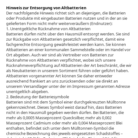
Hinweis zur Entsorgung von Altbatterien
Der nachfolgende Hinweis richtet sich an diejenigen, die Batterien
oder Produkte mit eingebauten Batterien nutzen und in der an sie
gelieferten Form nicht mehr weiterveräußern (Endnutzer):
1. Unentgeltliche Rücknahme von Altbatterien
Batterien dürfen nicht über den Hausmüll entsorgt werden. Sie sind
zur Rückgabe von Altbatterien gesetzlich verpflichtet, damit eine
fachgerechte Entsorgung gewährleistet werden kann. Sie können
Altbatterien an einer kommunalen Sammelstelle oder im Handel vor
Ort abgeben. Auch wir sind als Vertreiber von Batterien zur
Rücknahme von Altbatterien verpflichtet, wobei sich unsere
Rücknahmeverpflichtung auf Altbatterien der Art beschränkt, die wir
als Neubatterien in unserem Sortiment führen oder geführt haben.
Altbatterien vorgenannter Art können Sie daher entweder
ausreichend frankiert an uns zurücksenden oder sie direkt an
unserem Versandlager unter der im Impressum genannten Adresse
unentgeltlich abgeben.
2. Bedeutung der Batteriesymbole
Batterien sind mit dem Symbol einer durchgekreuzten Mülltonne
gekennzeichnet. Dieses Symbol weist darauf hin, dass Batterien
nicht in den Hausmüll gegeben werden dürfen. Bei Batterien, die
mehr als 0,0005 Masseprozent Quecksilber, mehr als 0,002
Masseprozent Cadmium oder mehr als 0,004 Masseprozent Blei
enthalten, befindet sich unter dem Mülltonnen-Symbol die
chemische Bezeichnung des jeweils eingesetzten Schadstoffes –