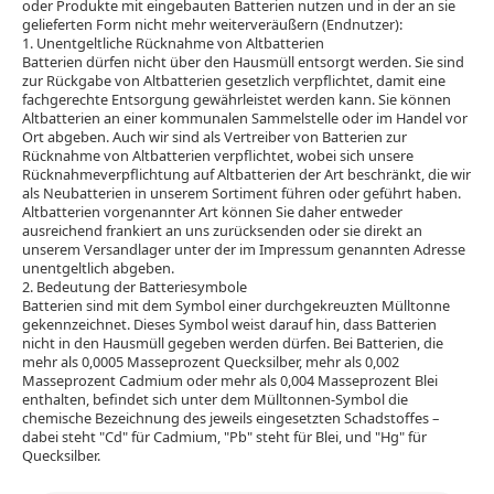
oder Produkte mit eingebauten Batterien nutzen und in der an sie
gelieferten Form nicht mehr weiterveräußern (Endnutzer):
1. Unentgeltliche Rücknahme von Altbatterien
Batterien dürfen nicht über den Hausmüll entsorgt werden. Sie sind
zur Rückgabe von Altbatterien gesetzlich verpflichtet, damit eine
fachgerechte Entsorgung gewährleistet werden kann. Sie können
Altbatterien an einer kommunalen Sammelstelle oder im Handel vor
Ort abgeben. Auch wir sind als Vertreiber von Batterien zur
Rücknahme von Altbatterien verpflichtet, wobei sich unsere
Rücknahmeverpflichtung auf Altbatterien der Art beschränkt, die wir
als Neubatterien in unserem Sortiment führen oder geführt haben.
Altbatterien vorgenannter Art können Sie daher entweder
ausreichend frankiert an uns zurücksenden oder sie direkt an
unserem Versandlager unter der im Impressum genannten Adresse
unentgeltlich abgeben.
2. Bedeutung der Batteriesymbole
Batterien sind mit dem Symbol einer durchgekreuzten Mülltonne
gekennzeichnet. Dieses Symbol weist darauf hin, dass Batterien
nicht in den Hausmüll gegeben werden dürfen. Bei Batterien, die
mehr als 0,0005 Masseprozent Quecksilber, mehr als 0,002
Masseprozent Cadmium oder mehr als 0,004 Masseprozent Blei
enthalten, befindet sich unter dem Mülltonnen-Symbol die
chemische Bezeichnung des jeweils eingesetzten Schadstoffes –
dabei steht "Cd" für Cadmium, "Pb" steht für Blei, und "Hg" für
Quecksilber.