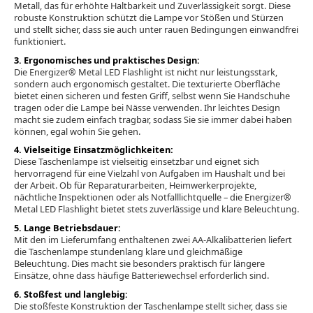
Metall, das für erhöhte Haltbarkeit und Zuverlässigkeit sorgt. Diese
robuste Konstruktion schützt die Lampe vor Stößen und Stürzen
und stellt sicher, dass sie auch unter rauen Bedingungen einwandfrei
funktioniert.
3. Ergonomisches und praktisches Design:
Die Energizer® Metal LED Flashlight ist nicht nur leistungsstark,
sondern auch ergonomisch gestaltet. Die texturierte Oberfläche
bietet einen sicheren und festen Griff, selbst wenn Sie Handschuhe
tragen oder die Lampe bei Nässe verwenden. Ihr leichtes Design
macht sie zudem einfach tragbar, sodass Sie sie immer dabei haben
können, egal wohin Sie gehen.
4. Vielseitige Einsatzmöglichkeiten:
Diese Taschenlampe ist vielseitig einsetzbar und eignet sich
hervorragend für eine Vielzahl von Aufgaben im Haushalt und bei
der Arbeit. Ob für Reparaturarbeiten, Heimwerkerprojekte,
nächtliche Inspektionen oder als Notfalllichtquelle – die Energizer®
Metal LED Flashlight bietet stets zuverlässige und klare Beleuchtung.
5. Lange Betriebsdauer:
Mit den im Lieferumfang enthaltenen zwei AA-Alkalibatterien liefert
die Taschenlampe stundenlang klare und gleichmäßige
Beleuchtung. Dies macht sie besonders praktisch für längere
Einsätze, ohne dass häufige Batteriewechsel erforderlich sind.
6. Stoßfest und langlebig:
Die stoßfeste Konstruktion der Taschenlampe stellt sicher, dass sie