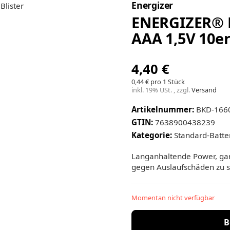
Energizer
ENERGIZER® M
AAA 1,5V 10er
4,40 €
0,44 € pro 1 Stück
inkl. 19% USt. , zzgl.
Versand
Artikelnummer:
BKD-166
GTIN:
7638900438239
Kategorie:
Standard-Batte
Langanhaltende Power, gara
gegen Auslaufschäden zu sc
Momentan nicht verfügbar
B