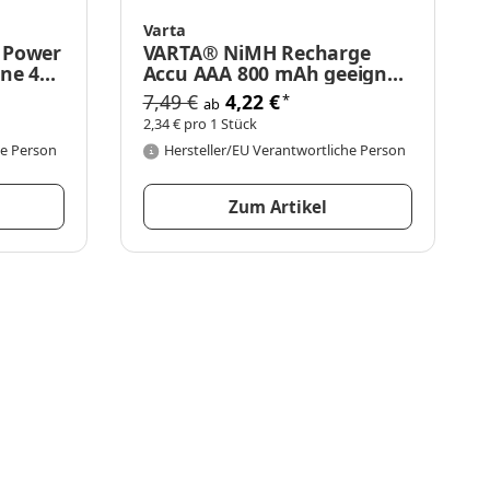
Varta
 Power
VARTA® NiMH Recharge
ne 4er
Accu AAA 800 mAh geeignet
für Telefone 2er Blister
7,49 €
4,22 €
*
ab
2,34 € pro 1 Stück
he Person
Hersteller/EU Verantwortliche Person
Zum Artikel