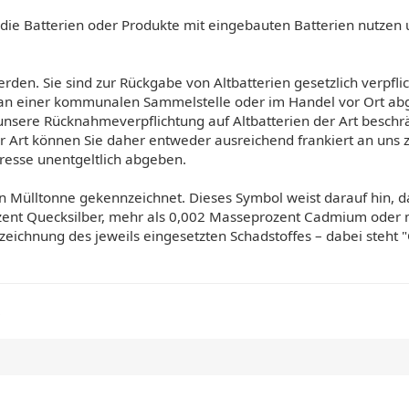
 die Batterien oder Produkte mit eingebauten Batterien nutzen 
rden. Sie sind zur Rückgabe von Altbatterien gesetzlich verpfli
an einer kommunalen Sammelstelle oder im Handel vor Ort abge
 unsere Rücknahmeverpflichtung auf Altbatterien der Art beschr
r Art können Sie daher entweder ausreichend frankiert an uns
esse unentgeltlich abgeben.
n Mülltonne gekennzeichnet. Dieses Symbol weist darauf hin, 
ozent Quecksilber, mehr als 0,002 Masseprozent Cadmium oder m
chnung des jeweils eingesetzten Schadstoffes – dabei steht "C