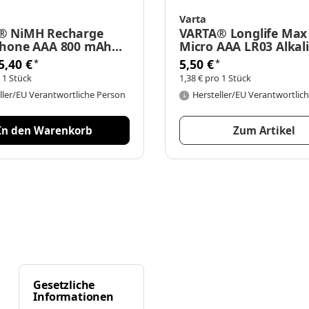
Varta
® NiMH Recharge
VARTA® Longlife Max
Phone AAA 800 mAh
Micro AAA LR03 Alkali
ster
Blister
5,40 €
5,50 €
*
*
 1 Stück
1,38 € pro 1 Stück
ller/EU Verantwortliche Person
Hersteller/EU Verantwortlic
In den Warenkorb
Zum Artikel
Gesetzliche
Informationen