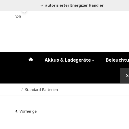
autorisierter Energizer Händler
B2B
#custom.linkHome#
Akkus & Ladegeräte
Beleucht
S
/
Standard-Batterien
Startseite
Vorherige