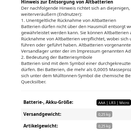
Hinweis zur Entsorgung von Altbatterien
Der nachfolgende Hinweis richtet sich an diejenigen,
weiterveräußern (Endnutzer):
1. Unentgeltliche Rücknahme von Altbatterien
Batterien dürfen nicht über den Hausmüll entsorgt we
gewährleistet werden kann. Sie können Altbatterien 
Rücknahme von Altbatterien verpflichtet, wobei sich
führen oder geführt haben. Altbatterien vorgenannte
Versandlager unter der im Impressum genannten Adr
2. Bedeutung der Batteriesymbole
Batterien sind mit dem Symbol einer durchgekreuzte
dürfen. Bei Batterien, die mehr als 0,0005 Massepr
sich unter dem Mülltonnen-Symbol die chemische Bezei
Quecksilber.
Batterie-, Akku-Größe:
AAA | LR3 | Micro
Versandgewicht:
0,25 kg
Artikelgewicht:
0,25 kg