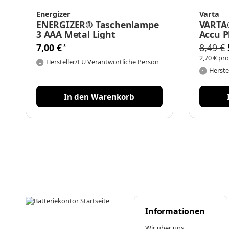
Energizer
Varta
ENERGIZER® Taschenlampe
VARTA
3 AAA Metal Light
Accu 
2er Bli
7,00 €
8,49 €
*
2,70 € pro
Hersteller/EU Verantwortliche Person
Herste
In den Warenkorb
Informationen
Wir über uns