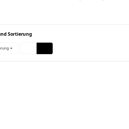
 und Sortierung
erung