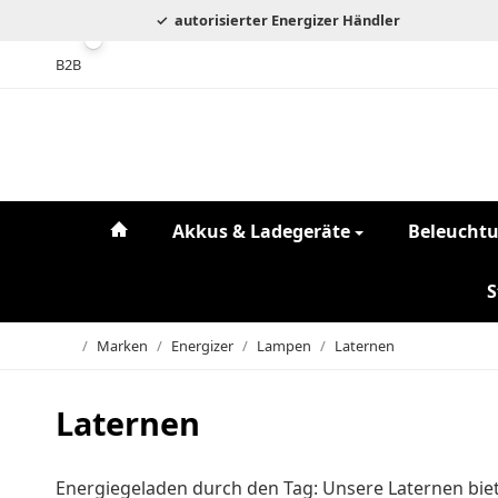
autorisierter Energizer Händler
B2B
#custom.linkHome#
Akkus & Ladegeräte
Beleucht
S
/
Marken
/
Energizer
/
Lampen
/
Laternen
Startseite
Laternen
Energiegeladen durch den Tag: Unsere Laternen biet